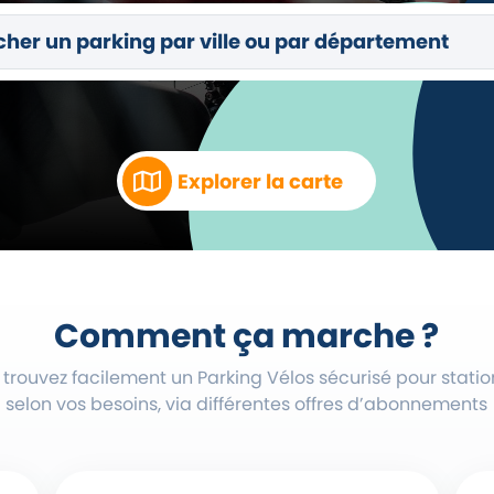
Explorer la carte
Comment ça marche ?
 trouvez facilement un Parking Vélos sécurisé pour statio
selon vos besoins, via différentes offres d’abonnements