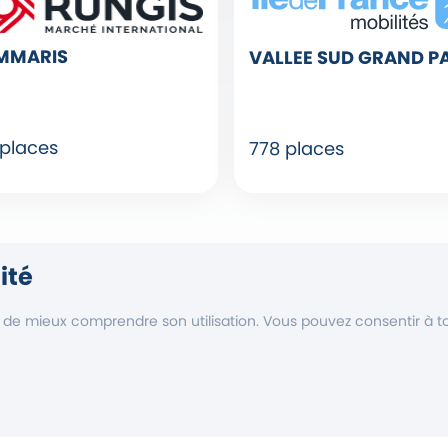
MMARIS
VALLEE SUD GRAND P
 places
778 places
ité
Voir tous les territoires
n de mieux comprendre son utilisation. Vous pouvez consentir à tou
êtes une collectivité
Mentions légales
CGAU & pol