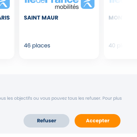
ARIS
SAINT MAUR
MONTMO
46 places
40 places
s les objectifs ou vous pouvez tous les refuser. Pour plus
Refuser
Accepter
itique de confidentialité de Diwio